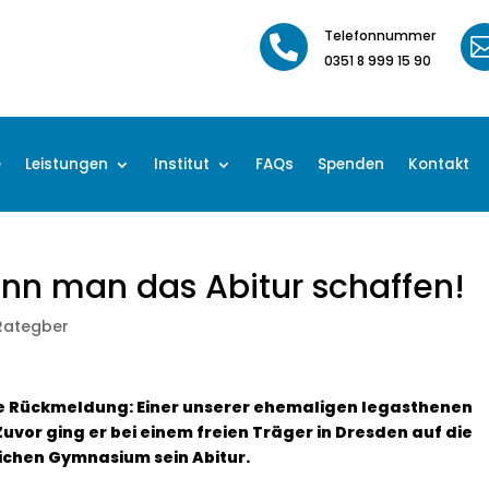
Telefonnummer

0351 8 999 15 90
e
Leistungen
Institut
FAQs
Spenden
Kontakt
ann man das Abitur schaffen!
Rategber
ive Rückmeldung: Einer unserer ehemaligen legasthenen
Zuvor ging er bei einem freien Träger in Dresden auf die
ichen Gymnasium sein Abitur.