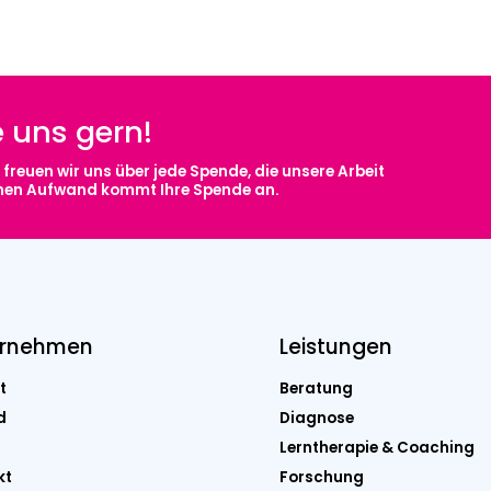
e uns gern!
freuen wir uns über jede Spende, die unsere Arbeit
chen Aufwand kommt Ihre Spende an.
ernehmen
Leistungen
t
Beratung
d
Diagnose
Lerntherapie & Coaching
kt
Forschung