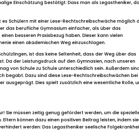
alige Einschätzung bestätigt: Dass man als Legastheniker, d
st es Schülern mit einer Lese-Rechtschreibschwäche möglich 
über das berufliche Gymnasium einfacher, als über das
einen besseren Praxisbezug haben. Dieser kann vielen
sthenie einen akademischen Weg einzuschlagen.
Schützlingen, ist das keine Seltenheit, dass der Weg über das
st. Da der Leistungsdruck auf den Gymnasien, nach unseren
mag von Schule zu Schule unterschiedlich sein. Außerdem sind
lich begabt. Dazu sind diese Lese-Rechtschreibschwächen bei
r ausgeprägt. Dies spielt zusätzlich eine wesentliche Rolle, 
ur! Sie müssen zeitig genug gefördert werden, um die speziell
ltern können dazu einen positiven Beitrag leisten, indem sie 
v verhindert werden: Das Legastheniker seelische Folgekrankhe