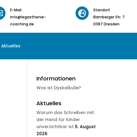
E-Mail
Standort


info@legasthenie-
Bamberger Str. 7
coaching.de
01187 Dresden
Aktuelles
Informationen
Was ist Dyskalkulie?
Aktuelles
Warum das Schreiben mit
der Hand für Kinder
unverzichtbar ist
5. August
2026