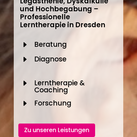
Legasthenie, Dyskalkulie
und Hochbegabung –
Professionelle
Lerntherapie in Dresden
Beratung
E
Diagnose
E
Lerntherapie &
E
Coaching
Forschung
E
Zu unseren Leistungen