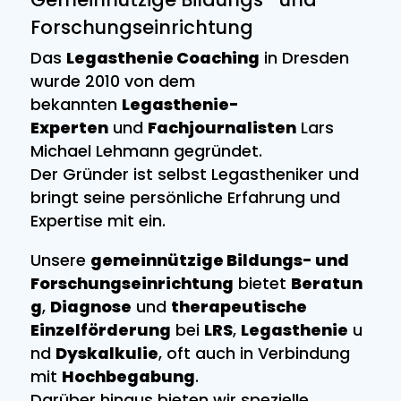
Forschungseinrichtung
Das
Legasthenie Coaching
in Dresden
wurde 2010 von dem
bekannten
Legasthenie-
Experten
und
Fachjournalisten
Lars
Michael Lehmann gegründet.
Der Gründer ist selbst Legastheniker und
bringt seine persönliche Erfahrung und
Expertise mit ein.
Unsere
gemeinnützige Bildungs- und
Forschungseinrichtung
bietet
Beratun
g
,
Diagnose
und
therapeutische
Einzelförderung
bei
LRS
,
Legasthenie
u
nd
Dyskalkulie
, oft auch in Verbindung
mit
Hochbegabung
.
Darüber hinaus bieten wir spezielle